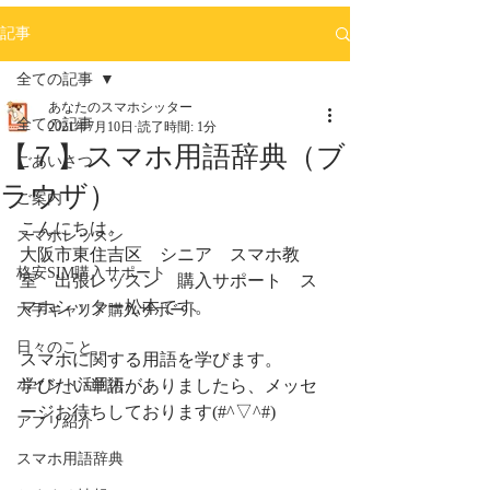
記事
全ての記事
あなたのスマホシッター
全ての記事
2021年7月10日
読了時間: 1分
【７】スマホ用語辞典（ブ
ごあいさつ
ラウザ）
ご案内
こんにちは。
スマホレッスン
大阪市東住吉区　シニア　スマホ教
格安SIM購入サポート
室　出張レッスン　購入サポート　ス
マホシッター松本です。
大手キャリア購入サポート
日々のこと
スマホに関する用語を学びます。
ポイント活用術
学びたい単語がありましたら、メッセ
ージお待ちしております(#^▽^#)
アプリ紹介
スマホ用語辞典