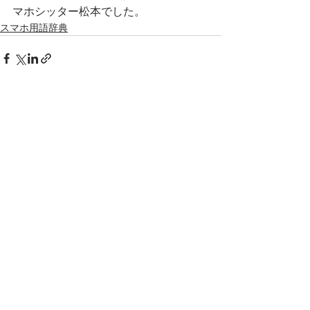
マホシッター松本でした。
スマホ用語辞典
最新記事
すべて表示