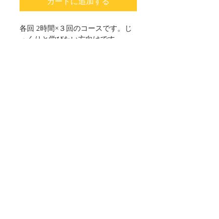
カートに追加する
各回 2時間×３回のコースです。じ
っくりと学びたい方向けです。
1回目 /スマホの基本　電話のかけ
方・文字の打ち方・写真・メール・
LINE
 2回目 /スマホ決済・地図・パスワ
©2020 SUMAHO SITTER All Rights Reserved.
ードの管理等。試したいことがあれ
ば変更可能
プライバシーポリシー
 3回目 /音楽・旅行・買い物・家計
利用規約
簿・料理など興味のあることをアプ
リを使って一緒に楽しみましょう。
お問合せ