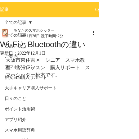
記事
全ての記事
あなたのスマホシッター
全ての記事
2021年11月26日
読了時間: 2分
Wi-FiとBluetoothの違い
ごあいさつ
更新日：
2022年12月1日
ご案内
大阪市東住吉区　シニア　スマホ教
スマホレッスン
室　出張レッスン　購入サポート　ス
マホシッター松本です。
格安SIM購入サポート
大手キャリア購入サポート
日々のこと
ポイント活用術
アプリ紹介
スマホ用語辞典