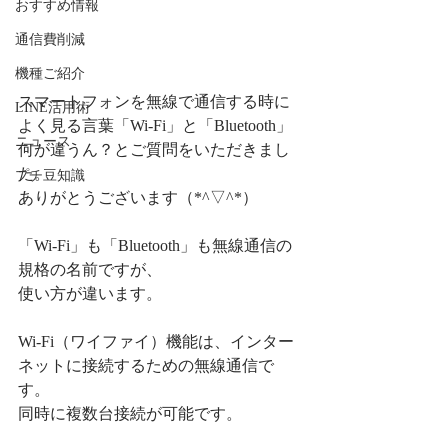
おすすめ情報
通信費削減
機種ご紹介
スマートフォンを無線で通信する時に
LINE活用術
よく見る言葉「Wi-Fi」と「Bluetooth」
ニュース
何が違うん？とご質問をいただきまし
た。
プチ豆知識
ありがとうございます（*^▽^*）
「Wi-Fi」も「Bluetooth」も無線通信の
規格の名前ですが、
使い方が違います。
Wi-Fi（ワイファイ）機能は、インター
ネットに接続するための無線通信で
す。
同時に複数台接続が可能です。