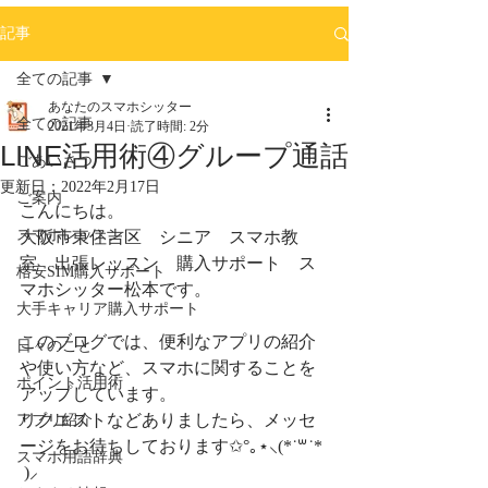
記事
全ての記事
あなたのスマホシッター
全ての記事
2021年3月4日
読了時間: 2分
LINE活用術④グループ通話
ごあいさつ
更新日：
2022年2月17日
ご案内
こんにちは。
スマホレッスン
大阪市東住吉区　シニア　スマホ教
室　出張レッスン　購入サポート　ス
格安SIM購入サポート
マホシッター松本です。
大手キャリア購入サポート
このブログでは、便利なアプリの紹介
日々のこと
や使い方など、スマホに関することを
ポイント活用術
アップしています。
リクエストなどありましたら、メッセ
アプリ紹介
ージをお待ちしております✩°｡⋆⸜(*˙꒳˙* 
スマホ用語辞典
 )⸝