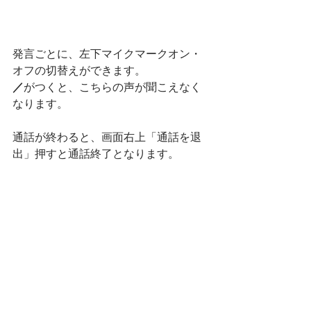
発言ごとに、左下マイクマークオン・
オフの切替えができます。
／
がつくと、こちらの声が聞こえなく
なります。
通話が終わると、画面右上「通話を退
出」押すと通話終了となります。
＠＠ご注意ください＠＠
・通話中は通信量が増えますので、通
信制限にご注意ください
・「通話を退出」は必ず押してくださ
い。忘れると切れるまで通話中のまま
です
操作が慣れると、ビデオ通話に切り替