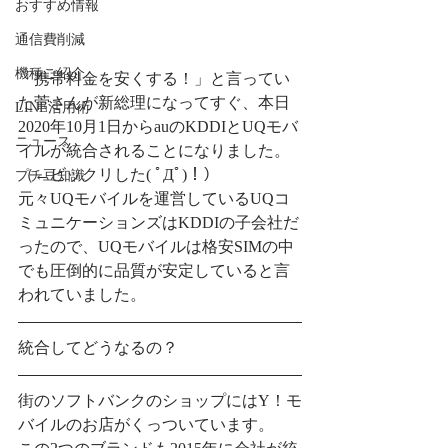
おすすめ情報
通信費削減
機種ご紹介
「携帯料金を安くする！」と言ってい
た菅さんが新総理になってすぐ、本日
LINE活用術
2020年10月1日からauのKDDIとUQモバ
ニュース
イルが統合されることになりました。
（←ビックリした( ﾟДﾟ)！）
プチ豆知識
元々UQモバイルを運営しているUQコ
ミュニケーションズはKDDIの子会社だ
ったので、UQモバイルは格安SIMの中
でも圧倒的に品質が安定していると言
われていました。
統合してどうなるの？
街のソフトバンクのショップにはY！モ
バイルのお店がくっついています。