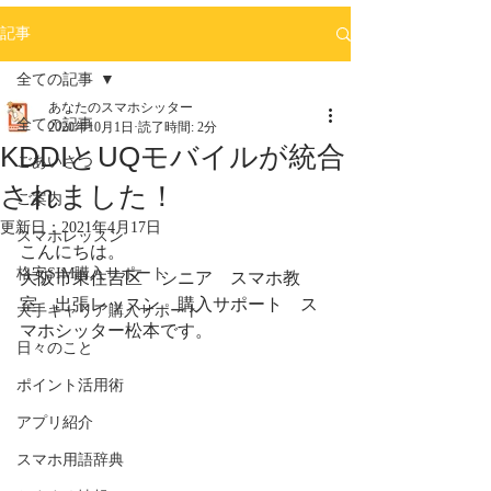
記事
全ての記事
あなたのスマホシッター
全ての記事
2020年10月1日
読了時間: 2分
KDDIとUQモバイルが統合
ごあいさつ
されました！
ご案内
更新日：
2021年4月17日
スマホレッスン
こんにちは。
格安SIM購入サポート
大阪市東住吉区　シニア　スマホ教
室　出張レッスン　購入サポート　ス
大手キャリア購入サポート
マホシッター松本です。
日々のこと
ポイント活用術
アプリ紹介
スマホ用語辞典