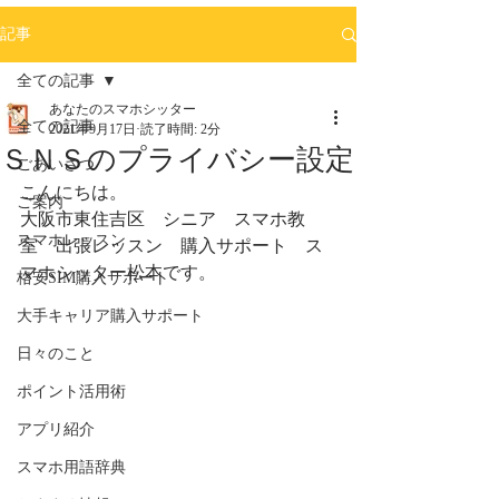
記事
全ての記事
あなたのスマホシッター
全ての記事
2021年9月17日
読了時間: 2分
ＳＮＳのプライバシー設定
ごあいさつ
こんにちは。
ご案内
大阪市東住吉区　シニア　スマホ教
スマホレッスン
室　出張レッスン　購入サポート　ス
マホシッター松本です。
格安SIM購入サポート
大手キャリア購入サポート
日々のこと
ポイント活用術
アプリ紹介
スマホ用語辞典