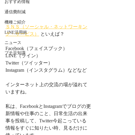
おすすめ情報
通信費削減
機種ご紹介
ＳＮＳ（ソーシャル・ネットワーキン
LINE活用術
グ・サービス）
 といえば？
ニュース
Facebook（フェイスブック）
プチ豆知識
LINE（ライン）
Twitter（ツイッター）
Instagram（インスタグラム）などなど
インターネット上の交流の場が溢れて
いますね。
私は、FacebookとInstagramでブログの更
新情報や仕事のこと、日常生活の出来
事を投稿して、Twitter今起こっている
情報をすぐに知りたい時、見るだけに