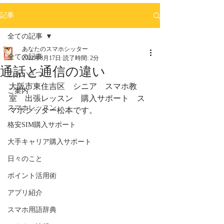
記事
全ての記事
あなたのスマホシッター
全ての記事
2022年8月17日
読了時間: 2分
通話と通信の違い
ごあいさつ
大阪市東住吉区　シニア　スマホ教
ご案内
室　出張レッスン　購入サポート　ス
スマホレッスン
マホシッター松本です。
格安SIM購入サポート
大手キャリア購入サポート
日々のこと
ポイント活用術
アプリ紹介
スマホ用語辞典