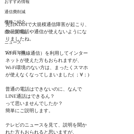
おすすめ情報
通信費削減
機種ご紹介
先日KDDIで大規模通信障害が起こり、
数日間電話や通信が使えないようにな
LINE活用術
りましたね。
ニュース
プチ豆知識
Wi-Fi（無線通信）を利用してインター
ネットが使えた方もおられますが、
Wi-Fi環境のない方は、まったくスマホ
が使えなくなってしまいました( ；∀；)
普通の電話はできないのに、なんで
LINE通話はできるん？
って思いませんでしたか？
簡単にご説明します。
テレビのニュースを見て、説明を聞か
れた方もおられると思いますが、