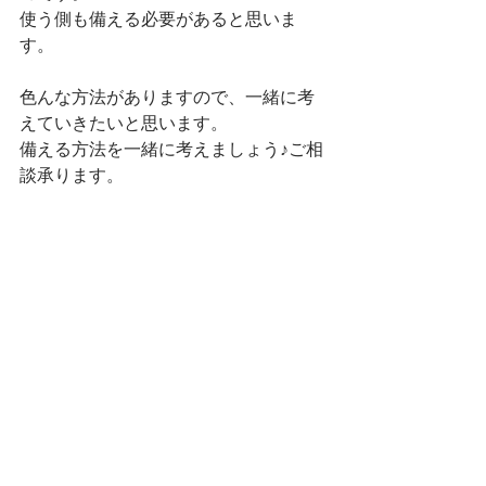
使う側も備える必要があると思いま
す。
色んな方法がありますので、一緒に考
えていきたいと思います。
備える方法を一緒に考えましょう♪ご相
談承ります。
大阪市東住吉区　シニア　スマホ教
室　出張レッスン　購入サポート　ス
マホシッター松本でした。
ニュース