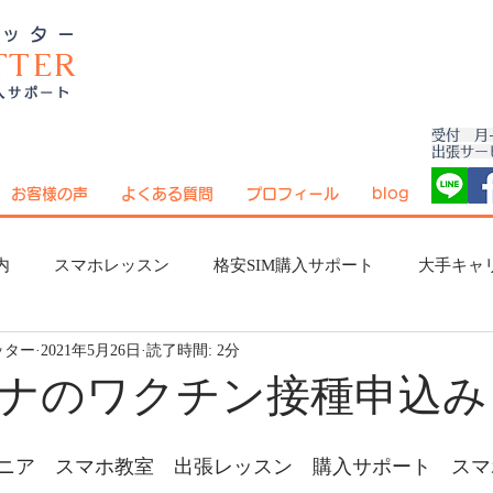
シッター
TTER
入サポート
受付 月-
出張サー
お客様の声
よくある質問
プロフィール
blog
内
スマホレッスン
格安SIM購入サポート
大手キャ
ッター
2021年5月26日
読了時間: 2分
アプリ紹介
スマホ用語辞典
おすすめ情報
通
ナのワクチン接種申込み
プチ豆知識
ニア　スマホ教室　出張レッスン　購入サポート　スマ