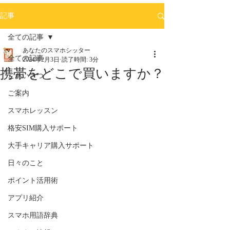
記事
全ての記事
あなたのスマホシッター
全ての記事
2024年2月3日
読了時間: 3分
携帯をどこで買いますか？
ごあいさつ
ご案内
スマホレッスン
格安SIM購入サポート
大手キャリア購入サポート
日々のこと
ポイント活用術
アプリ紹介
スマホ用語辞典