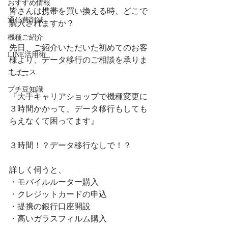
おすすめ情報
皆さんは携帯を買い換える時、どこで
通信費削減
購入されますか？
機種ご紹介
先日、ご紹介いただいた初めてのお客
LINE活用術
様より、データ移行のご相談を承りま
した。
ニュース
プチ豆知識
『大手キャリアショップで機種変更に
３時間かかって、データ移行もしても
らえなくて困ってます』
３時間！？データ移行なしで！？
詳しく伺うと、
・モバイルルーター購入
・クレジットカードの申込
・提携の銀行口座開設
・高いガラスフィルム購入