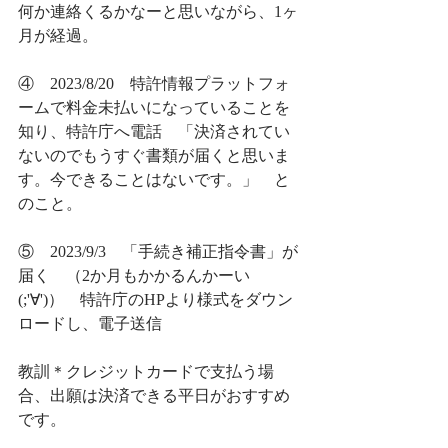
何か連絡くるかなーと思いながら、1ヶ
月が経過。
④　2023/8/20　特許情報プラットフォ
ームで料金未払いになっていることを
知り、特許庁へ電話　「決済されてい
ないのでもうすぐ書類が届くと思いま
す。今できることはないです。」　と
のこと。
⑤　2023/9/3　「手続き補正指令書」が
届く　（2か月もかかるんかーい　
(;'∀')）　特許庁のHPより様式をダウン
ロードし、電子送信
教訓＊クレジットカードで支払う場
合、出願は決済できる平日がおすすめ
です。