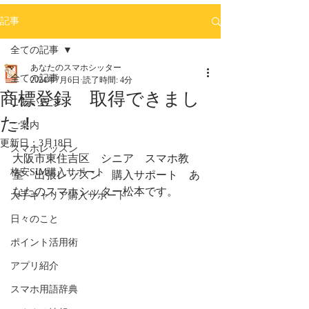
記事
全ての記事
あなたのスマホシッター
全ての記事
2024年7月6日
読了時間: 4分
商標登録 取得できまし
ごあいさつ
た！
ご案内
更新日：
3月18日
スマホレッスン
大阪市東住吉区　シニア　スマホ教
格安SIM購入サポート
室　出張レッスン　購入サポート　あ
なたのスマホシッター松本です。
大手キャリア購入サポート
日々のこと
ポイント活用術
アプリ紹介
スマホ用語辞典