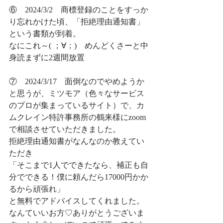
⑥　2024/3/2　商標登録のことをすっか
り忘れかけた頃、「拒絶理由通知書」
という書類が到着。
なにこれ～( ；∀；)　めんどくさーと中
身読まずに2週間放置
⑦　2024/3/17　面倒なのでやめようか
と思うが、ミツモア（色々なサービス
のプロが集まっているサイト）で、カ
ムクレイン特許事務所の鶴来様にzoom
で相談させていただきました。
拒絶理由通知書がなんなのか教えてい
ただき
「そこまで1人でできたなら、補正も自
分でできる！僕に頼んだら17000円かか
るから頑張れ」
と無料でアドバイスしてくれました。
なんていいお方♡ありがとうございま