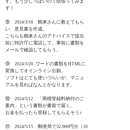
す。もう少しっぽいので頑張ってみま
す！
⑧　2024/3/18　鶴来さんに教えてもら
い、意見書を作成。
こちらも鶴来さんのアドバイスで提出
前に特許庁に電話して、事前に書類を
メールで確認してもらう。
⑨　2024/3/20  ワードの書類をHTMLに
変換してオインライン出願。　
ソフトはとても使いづらいが、マニュ
アルを見ればなんとかなります。
⑩　2024/5/12　「商標登録料納付のご
案内」という書類が書留で届く。
お金を払ったら登録してもらえそう♪
⑪　2024/5/15　郵便局で32,900円分（10