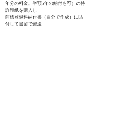
年分の料金。半額5年の納付も可）の特
許印紙を購入し
商標登録料納付書（自分で作成）に貼
付して書留で郵送
⑫　2024/6/10　お金受け取ったよハガ
キが到着
⑬　2024/7/5　ついに登録商標が普通郵
便にて届きました✨わーい(((o(*ﾟ▽ﾟ
*)o)))
1年かかりましたが、良い勉強になりま
した。
わからないことは特許庁さんに電話し
たら、とても丁寧に教えてくれます。
もし自分でやってみようかなという方
がおられたら、遠慮なく聞くことをお
すすめします。