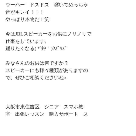
ウーハー　ドスドス　響いてめっちゃ
音がキレイ！！！
やっぱり本物だ！笑
今はJBLスピーカーをお供にノリノリで
仕事をしています。
踊りたくなる( *´艸｀)ｳｽﾞｳｽﾞ
みなさんのお供は何ですか？
スピーカーにも様々種類がありますの
で、ぜひご相談くださいね♪
大阪市東住吉区　シニア　スマホ教
室　出張レッスン　購入サポート　ス
マホシッター松本でした。
日々のこと