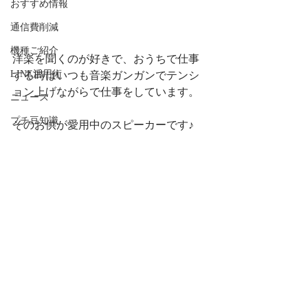
おすすめ情報
通信費削減
機種ご紹介
洋楽を聞くのが好きで、おうちで仕事
LINE活用術
する時はいつも音楽ガンガンでテンシ
ョン上げながらで仕事をしています。
ニュース
プチ豆知識
そのお供が愛用中のスピーカーです♪