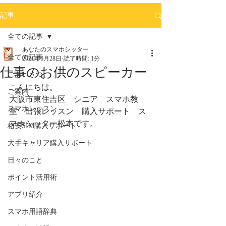
記事
全ての記事
あなたのスマホシッター
全ての記事
2021年6月28日
読了時間: 1分
仕事のお供のスピーカー
ごあいさつ
こんにちは。
ご案内
大阪市東住吉区　シニア　スマホ教
スマホレッスン
室　出張レッスン　購入サポート　ス
マホシッター松本です。
格安SIM購入サポート
大手キャリア購入サポート
日々のこと
ポイント活用術
アプリ紹介
スマホ用語辞典