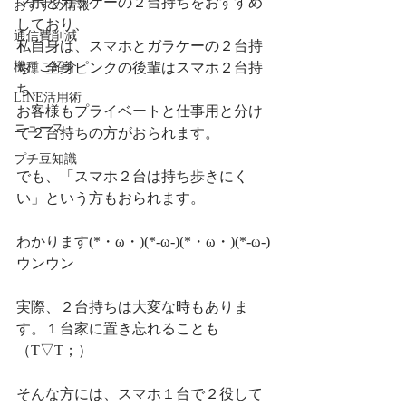
マホとガラケーの２台持ちをおすすめ
おすすめ情報
しており、
通信費削減
私自身は、スマホとガラケーの２台持
ち、全身ピンクの後輩はスマホ２台持
機種ご紹介
ち、
LINE活用術
お客様もプライベートと仕事用と分け
ニュース
て２台持ちの方がおられます。
プチ豆知識
でも、「スマホ２台は持ち歩きにく
い」という方もおられます。
わかります(*・ω・)(*-ω-)(*・ω・)(*-ω-)
ウンウン
実際、２台持ちは大変な時もありま
す。１台家に置き忘れることも
（T▽T；）
そんな方には、スマホ１台で２役して