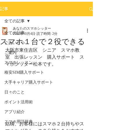
記事
全ての記事
あなたのスマホシッター
全ての記事
2022年10月4日
読了時間: 2分
スマホ１台で２役できる
ごあいさつ
大阪市東住吉区　シニア　スマホ教
ご案内
室　出張レッスン　購入サポート　ス
スマホレッスン
マホシッター松本です。
格安SIM購入サポート
大手キャリア購入サポート
日々のこと
ポイント活用術
アプリ紹介
スマホ用語辞典
結構、お客様にはスマホ２台持ちやス