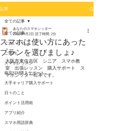
記事
全ての記事
あなたのスマホシッター
全ての記事
2022年9月2日
読了時間: 2分
スマホは使い方にあった
ごあいさつ
プランを選びましょ♪
ご案内
大阪市東住吉区　シニア　スマホ教
スマホレッスン
室　出張レッスン　購入サポート　ス
格安SIM購入サポート
マホシッター松本です。
大手キャリア購入サポート
日々のこと
ポイント活用術
アプリ紹介
スマホ用語辞典