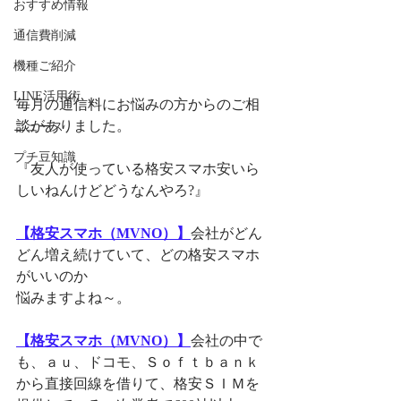
おすすめ情報
通信費削減
機種ご紹介
LINE活用術
毎月の通信料にお悩みの方からのご相
談がありました。
ニュース
プチ豆知識
『友人が使っている格安スマホ安いら
しいねんけどどうなんやろ?』
【格安スマホ（MVNO）】
会社がどん
どん増え続けていて、どの格安スマホ
がいいのか
悩みますよね～。
【格安スマホ（MVNO）】
会社の中で
も、ａｕ、ドコモ、Ｓｏｆｔｂａｎｋ
から直接回線を借りて、格安ＳＩＭを