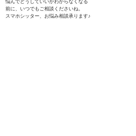
悩んでどうしていいかわからなくなる
前に、いつでもご相談くださいね。
スマホシッター、お悩み相談承ります♪
大阪市東住吉区　シニア　スマホ教
室　出張レッスン　購入サポート　ス
マホシッター松本でした。
おすすめ情報
最新記事
すべて表示