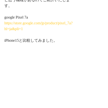
す。
google Pixel 7a
https://store.google.com/jp/product/pixel_7a?
hl=ja&pli=1
iPhone15と比較してみました。