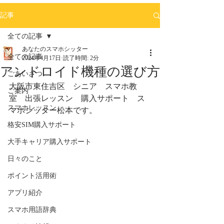
記事
全ての記事
あなたのスマホシッター
全ての記事
2024年4月17日
読了時間: 2分
アンドロイド機種の選び方
ごあいさつ
大阪市東住吉区　シニア　スマホ教
ご案内
室　出張レッスン　購入サポート　ス
スマホレッスン
マホシッター松本です。
格安SIM購入サポート
大手キャリア購入サポート
日々のこと
ポイント活用術
アプリ紹介
スマホ用語辞典