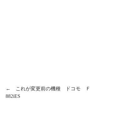
←　これが変更前の機種　ドコモ　Ｆ
882iES　