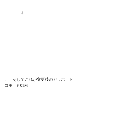
　　　　⇓　
←　そしてこれが変更後のガラホ　ド
コモ　F-01M