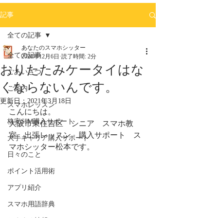
記事
全ての記事
あなたのスマホシッター
全ての記事
2020年12月6日
読了時間: 2分
おりたたみケータイはな
ごあいさつ
くならないんです。
ご案内
更新日：
2021年3月18日
スマホレッスン
こんにちは。
格安SIM購入サポート
大阪市東住吉区　シニア　スマホ教
室　出張レッスン　購入サポート　ス
大手キャリア購入サポート
マホシッター松本です。
日々のこと
ポイント活用術
アプリ紹介
スマホ用語辞典