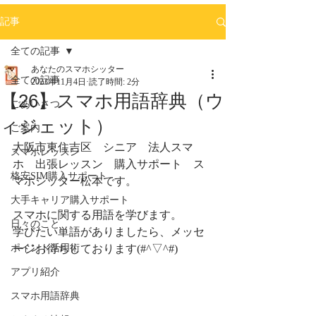
記事
全ての記事
あなたのスマホシッター
全ての記事
2023年11月4日
読了時間: 2分
【26】スマホ用語辞典（ウ
ごあいさつ
ィジェット）
ご案内
大阪市東住吉区　シニア　法人スマ
スマホレッスン
ホ　出張レッスン　購入サポート　ス
格安SIM購入サポート
マホシッター松本です。
大手キャリア購入サポート
スマホに関する用語を学びます。
日々のこと
学びたい単語がありましたら、メッセ
ポイント活用術
ージお待ちしております(#^▽^#)
アプリ紹介
スマホ用語辞典