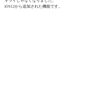
キライじゃなくなりました。
iOS12から追加された機能です。
ぜひ、一度お試しください♪
カーソルを自由に動かせた時は、感動
しました（笑）
よくわからない方は、お声かけ下さ
い。
大阪市東住吉区　シニア　スマホ教
室　出張レッスン　購入サポート　ス
マホシッター松本でした。
プチ豆知識