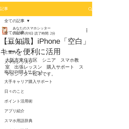
記事
全ての記事
あなたのスマホシッター
全ての記事
2022年5月9日
読了時間: 2分
【豆知識】iPhone「空白」
ごあいさつ
キーを便利に活用
ご案内
大阪市東住吉区　シニア　スマホ教
スマホレッスン
室　出張レッスン　購入サポート　ス
格安SIM購入サポート
マホシッター松本です。
大手キャリア購入サポート
日々のこと
ポイント活用術
アプリ紹介
スマホ用語辞典